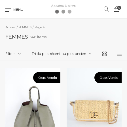
0
MENU
Accueil
/
FEMMES
/
Page 4
FEMMES
646 items
Filters
Tri du plus récent au plus ancien
Oops Vendu
Oops Vendu