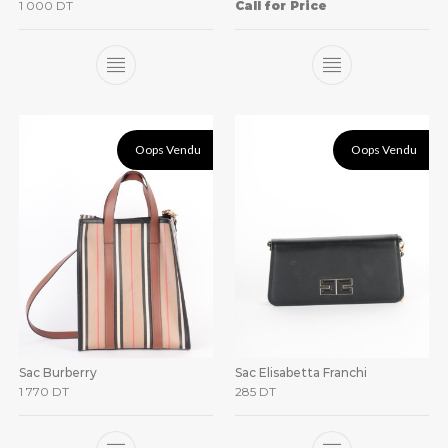
1 000
DT
Call for Price
Oops Vendu
Oops Vendu
Sac Burberry
Sac Elisabetta Franchi
1 770
DT
285
DT