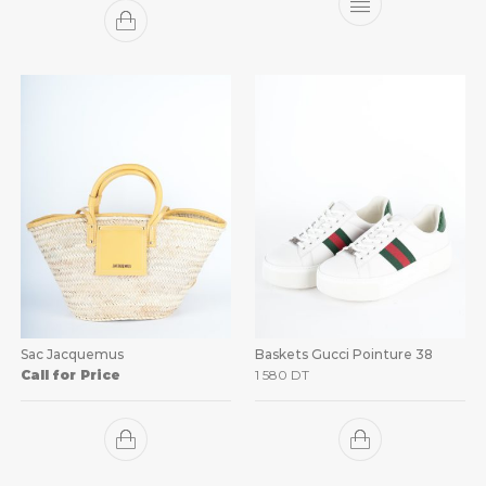
Sac Jacquemus
Baskets Gucci Pointure 38
Call for Price
1 580
DT