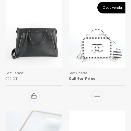
Oops Vendu
Sac Lancel
Sac Chanel
999
DT
Call for Price