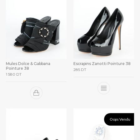
Mules Dolce & Gabbana
Escrapins Zanotti Pointure 38
Pointure 38
285
DT
1 580
DT
Oops Vendu