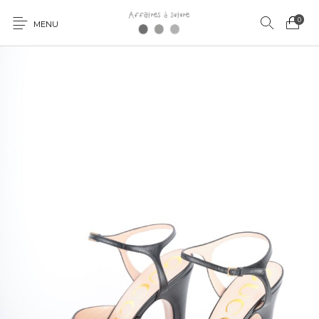
0
MENU