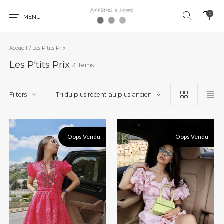
0
MENU
Accueil
/
Les P'tits Prix
Les P'tits Prix
3 items
Filters
Tri du plus récent au plus ancien
Oops Vendu
Oops Vendu