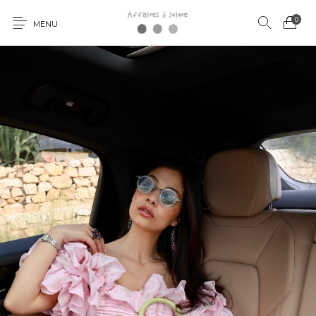
0
MENU