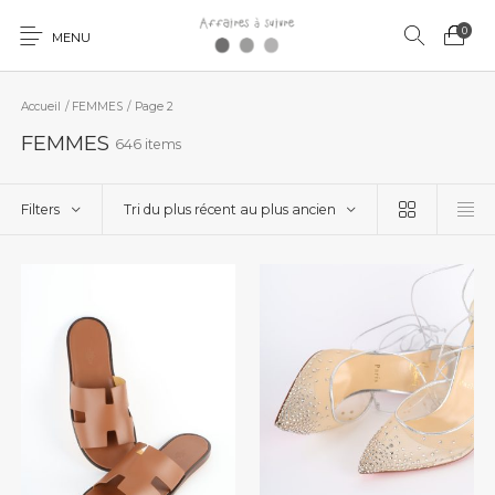
0
MENU
Accueil
/
FEMMES
/
Page 2
FEMMES
646 items
Filters
Tri du plus récent au plus ancien