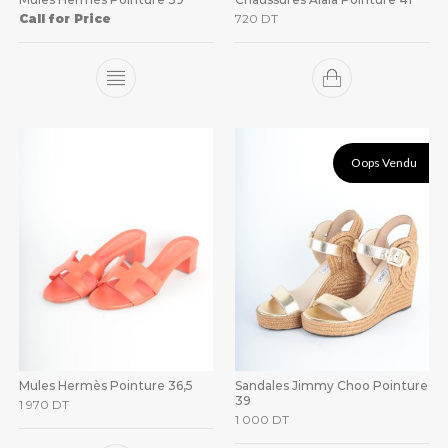
Call for Price
720
DT
Oops Vendu
Mules Hermès Pointure 36,5
Sandales Jimmy Choo Pointure
39
1 970
DT
1 000
DT