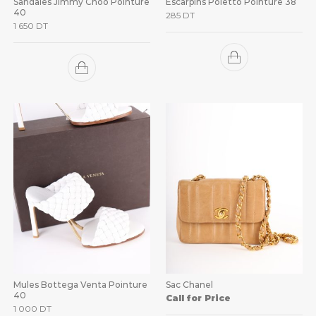
Sandales Jimmy Choo Pointure
Escarpins Poletto Pointure 38
40
285
DT
1 650
DT
Mules Bottega Venta Pointure
Sac Chanel
40
Call for Price
1 000
DT