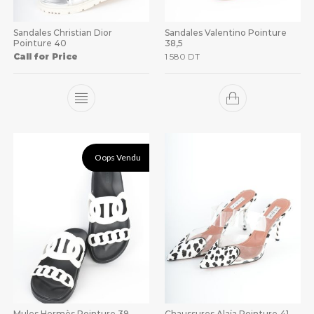
Sandales Christian Dior
Sandales Valentino Pointure
Pointure 40
38,5
Call for Price
1 580
DT
Oops Vendu
Mules Hermès Pointure 39
Chaussures Alaïa Pointure 41