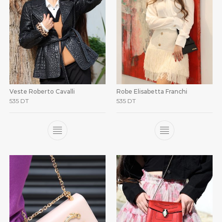
Veste Roberto Cavalli
Robe Elisabetta Franchi
535
DT
535
DT