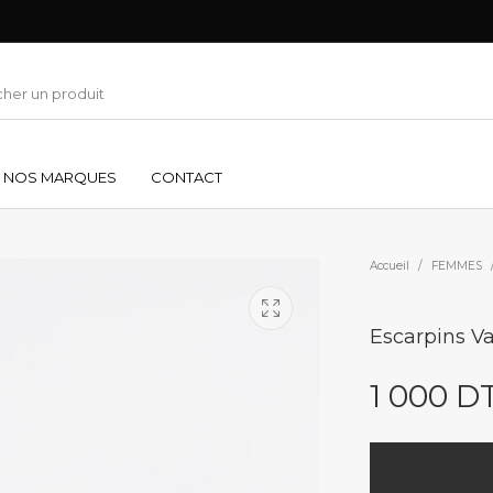
NOS MARQUES
CONTACT
Accueil
/
FEMMES
Escarpins Va
1 000
D