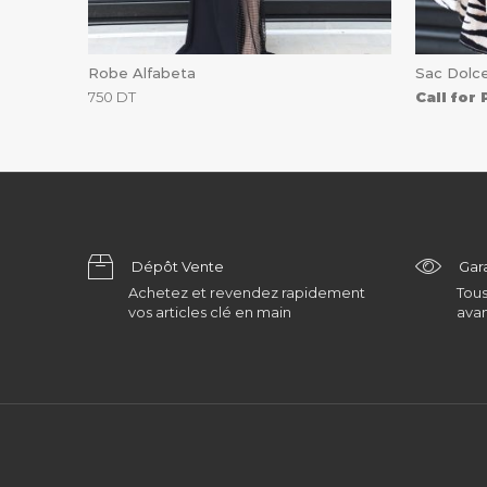
Robe Alfabeta
Sac Dolc
750
DT
Call for 
Dépôt Vente
Gar
Achetez et revendez rapidement
Tous
vos articles clé en main
avan