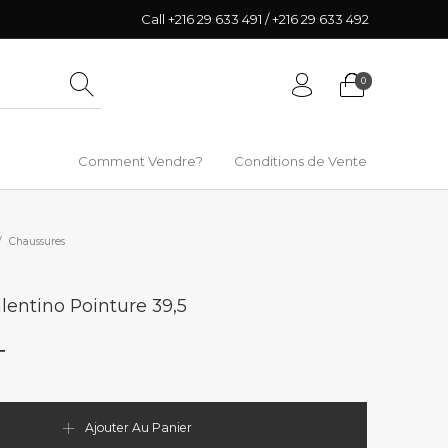
Call +216 29 633 491 / +216 29 633 492
0
Comment Vendre?
Conditions de Vente
/
Chaussures
lentino Pointure 39,5
T
Ajouter Au Panier