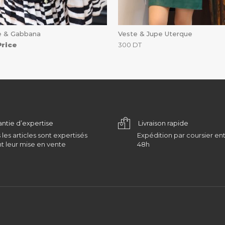
e & Gabbana
Veste & Jupe Uterque
Price
300
DT
antie d’expertise
Livraison rapide
 les articles sont expertisés
Expédition par coursier ent
t leur mise en vente
48h