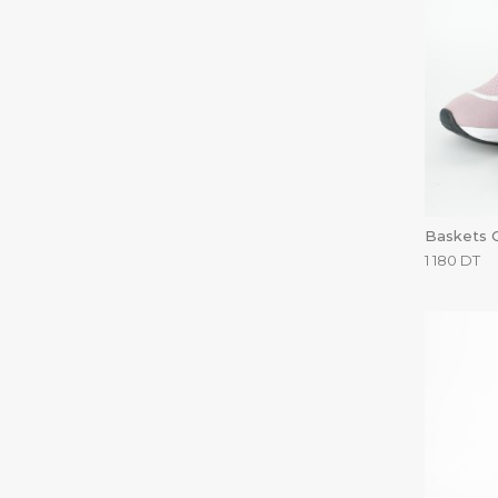
Baskets C
1 180
DT