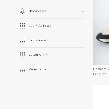
HOMMES
13
Les P'tits Prix
3
Non classé
18
vetement
10
Baskets V
Vetements
1
1 200
DT