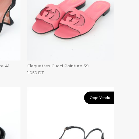
re 41
Claquettes Gucci Pointure 39
1 050
DT
Oops Vendu