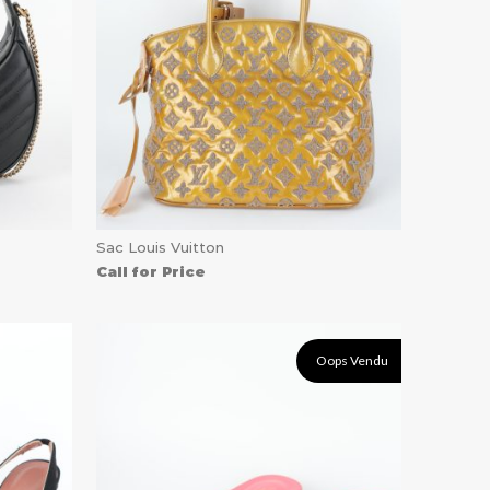
Sac Louis Vuitton
Call for Price
Oops Vendu