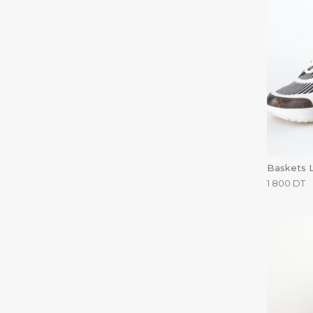
Baskets L
1 800
DT