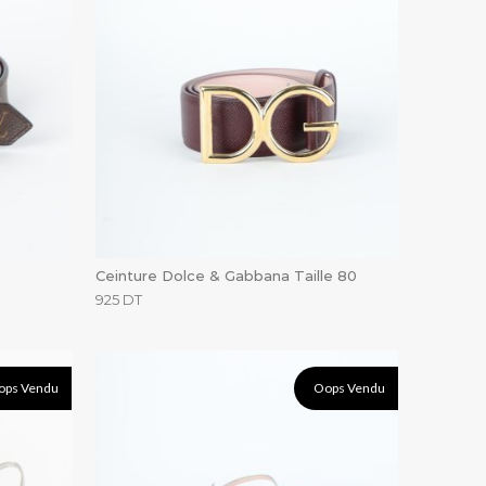
Ceinture Dolce & Gabbana Taille 80
925
DT
ops Vendu
Oops Vendu