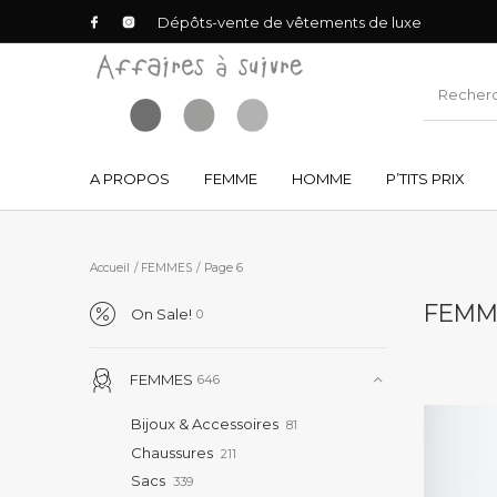
Dépôts-vente de vêtements de luxe
A PROPOS
FEMME
HOMME
P’TITS PRIX
Accueil
/
FEMMES
/
Page 6
FEM
On Sale!
0
FEMMES
646
Bijoux & Accessoires
81
Chaussures
211
Sacs
339