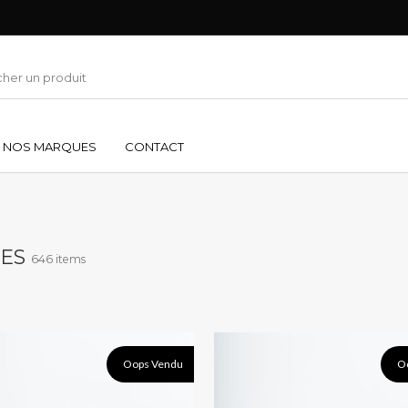
NOS MARQUES
CONTACT
MES
646 items
Oops Vendu
O