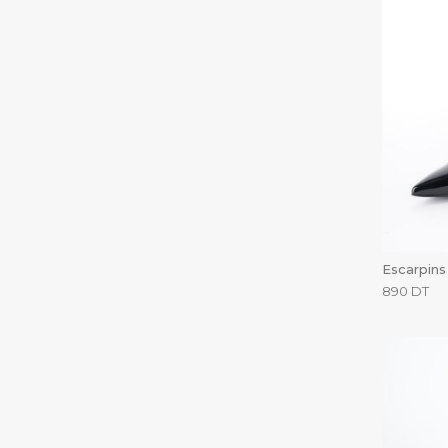
Escarpins
890
DT