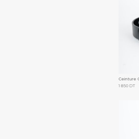
Ceinture C
1 850
DT