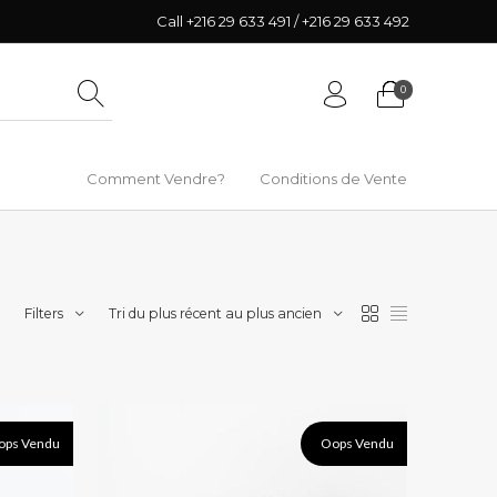
Call +216 29 633 491 / +216 29 633 492
0
Comment Vendre?
Conditions de Vente
Filters
Tri du plus récent au plus ancien
ops Vendu
Oops Vendu