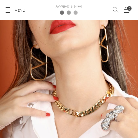
0
MENU