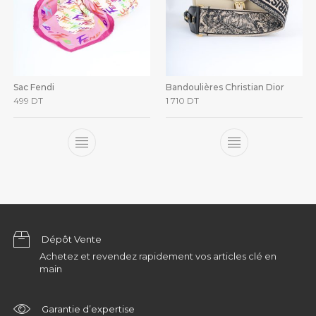
Sac Fendi
Bandoulières Christian Dior
499
DT
1 710
DT
Dépôt Vente
Achetez et revendez rapidement vos articles clé en
main
Garantie d’expertise