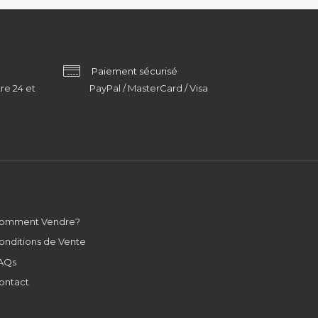
Paiement sécurisé
re 24 et
PayPal / MasterCard / Visa
omment Vendre?
onditions de Vente
AQs
ontact