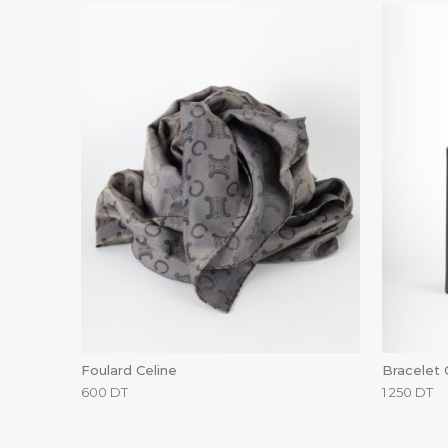
Foulard Celine
Bracelet 
600
DT
1 250
DT