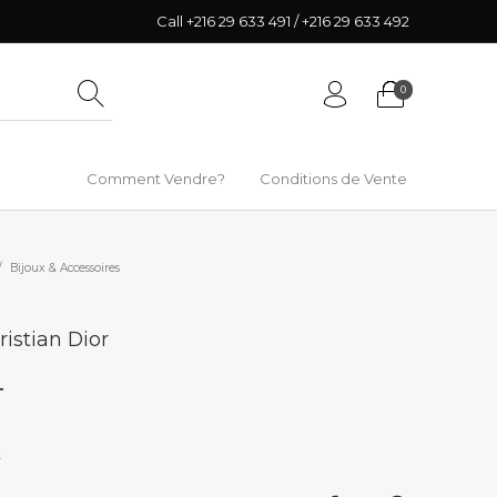
Call +216 29 633 491 / +216 29 633 492
0
Comment Vendre?
Conditions de Vente
/
Bijoux & Accessoires
ristian Dior
T
k