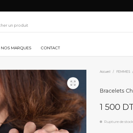
NOS MARQUES
CONTACT
Accueil
/
FEMMES
Bracelets Ch
1 500
D
Rupture de stoc