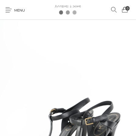
0
MENU