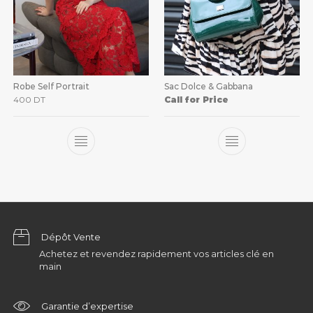
Robe Self Portrait
Sac Dolce & Gabbana
400
DT
Call for Price
Dépôt Vente
Achetez et revendez rapidement vos articles clé en
main
Garantie d’expertise