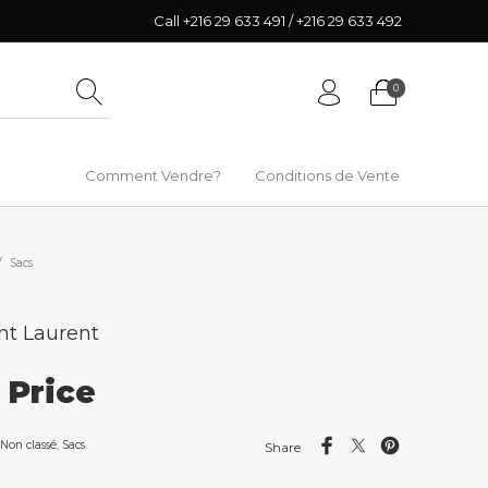
Call +216 29 633 491 / +216 29 633 492
0
Comment Vendre?
Conditions de Vente
/
Sacs
nt Laurent
r Price
Non classé
,
Sacs
Share