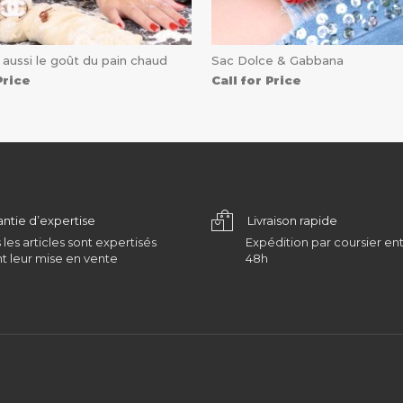
 aussi le goût du pain chaud
Sac Dolce & Gabbana
Price
Call for Price
antie d’expertise
Livraison rapide
 les articles sont expertisés
Expédition par coursier ent
t leur mise en vente
48h