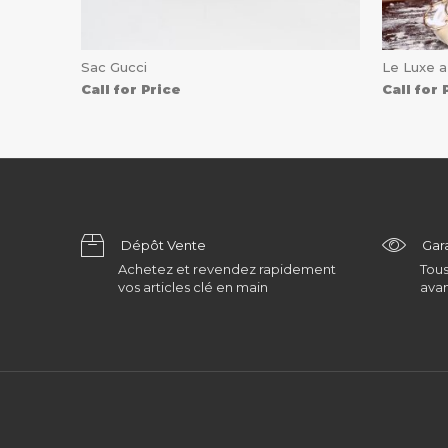
Sac Gucci
Le Luxe a
Call for Price
Call for 
Dépôt Vente
Gar
Achetez et revendez rapidement
Tous
vos articles clé en main
avan