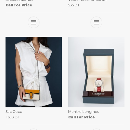
Call for Price
535
DT
Sac Gucci
Montre Longines
1 650
DT
Call for Price