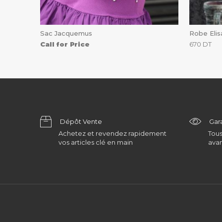
Sac Jacquemus
Robe Elis
Call for Price
670
DT
Dépôt Vente
Gar
Achetez et revendez rapidement
Tous
vos articles clé en main
avan