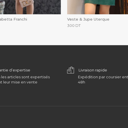
abetta Franchi
Veste & Jupe Uterque
300
DT
antie d’expertise
Livraison rapide
 les articles sont expertisés
Expédition par coursier ent
t leur mise en vente
48h