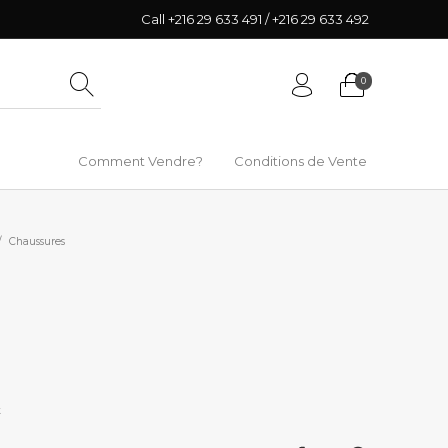
Call +216 29 633 491 / +216 29 633 492
0
Comment Vendre?
Conditions de Vente
/
Chaussures
k