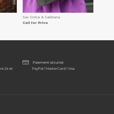
Sac Dolce & Gabbana
Call for Price
Paiement sécurisé
re 24 et
PayPal / MasterCard / Visa