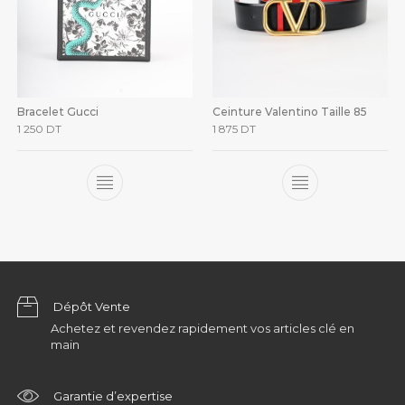
Bracelet Gucci
Ceinture Valentino Taille 85
1 250
DT
1 875
DT
Dépôt Vente
Achetez et revendez rapidement vos articles clé en
main
Garantie d’expertise