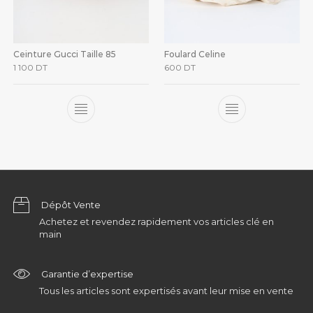
Ceinture Gucci Taille 85
Foulard Celine
1 100
DT
600
DT
Dépôt Vente
Achetez et revendez rapidement vos articles clé en
main
Garantie d’expertise
Tous les articles sont expertisés avant leur mise en vente