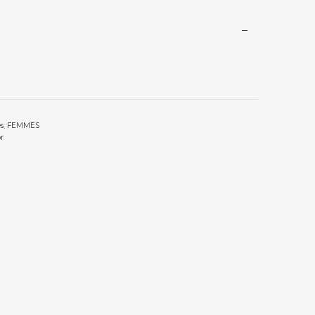
s
,
FEMMES
r