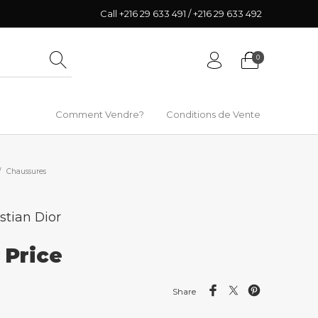
Call +216 29 633 491 / +216 29 633 492
0
Comment Vendre?
Conditions de Vente
/
Chaussures
stian Dior
r Price
Share