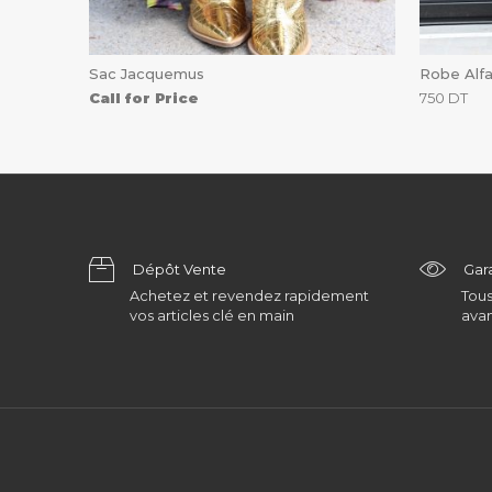
Sac Jacquemus
Robe Alf
Call for Price
750
DT
Dépôt Vente
Gar
Achetez et revendez rapidement
Tous
vos articles clé en main
avan