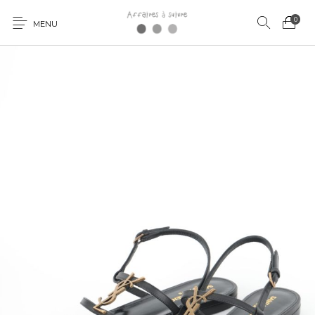
0
MENU