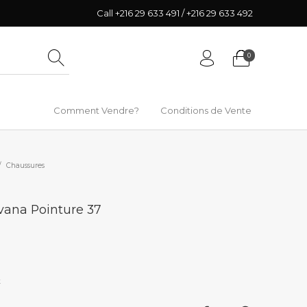
Call +216 29 633 491 / +216 29 633 492
0
Comment Vendre?
Conditions de Vente
/
Chaussures
vana Pointure 37
k