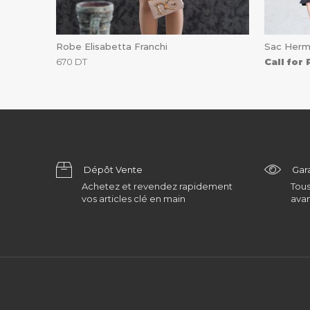
Robe Elisabetta Franchi
Sac Her
670
DT
Call for 
Dépôt Vente
Gar
Achetez et revendez rapidement
Tous
vos articles clé en main
avan