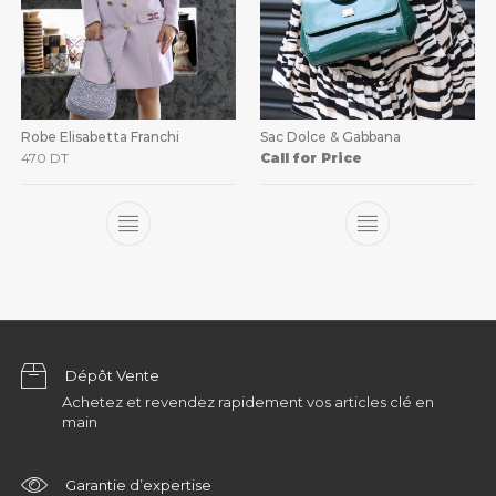
Robe Elisabetta Franchi
Sac Dolce & Gabbana
470
DT
Call for Price
Dépôt Vente
Achetez et revendez rapidement vos articles clé en
main
Garantie d’expertise