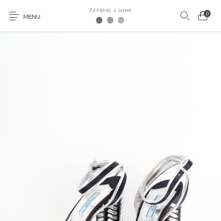
0
MENU