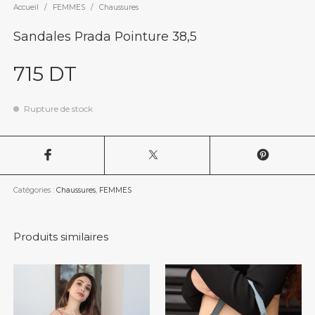
Accueil
/
FEMMES
/
Chaussures
Sandales Prada Pointure 38,5
715
DT
Rupture de stock
Catégories :
Chaussures
,
FEMMES
Produits similaires