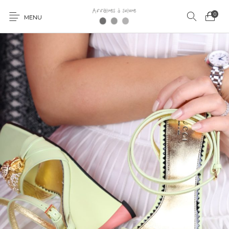
0
MENU