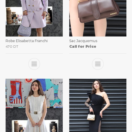
Robe Elisabetta Franchi
Sac Jacquemus
470
DT
Call for Price