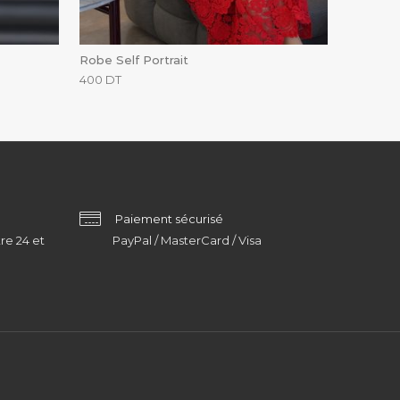
Robe Self Portrait
400
DT
Paiement sécurisé
re 24 et
PayPal / MasterCard / Visa