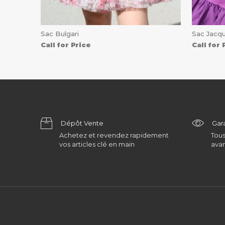
Sac Bulgari
Sac Jacq
Call for Price
Call for 
Dépôt Vente
Gar
Achetez et revendez rapidement
Tous
vos articles clé en main
avan