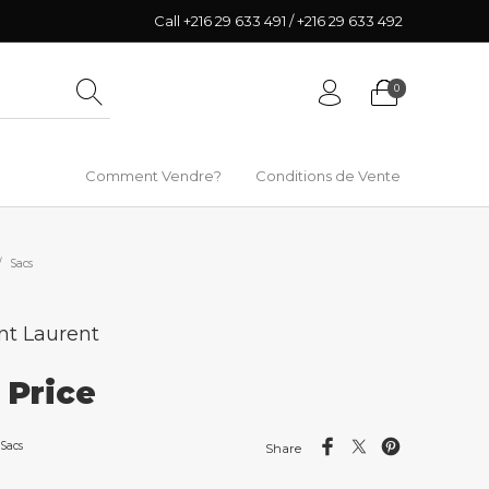
Call +216 29 633 491 / +216 29 633 492
0
Comment Vendre?
Conditions de Vente
/
Sacs
nt Laurent
r Price
Sacs
Share