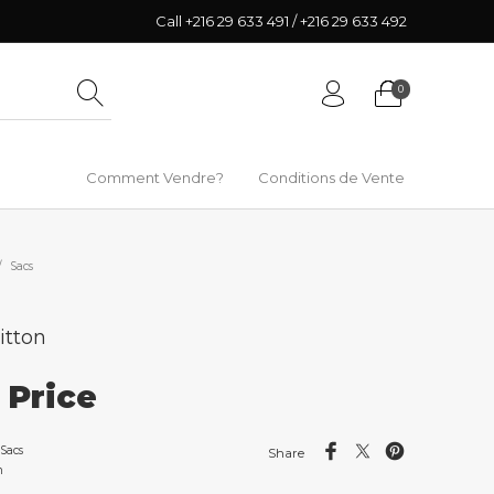
Call +216 29 633 491 / +216 29 633 492
0
Comment Vendre?
Conditions de Vente
/
Sacs
itton
r Price
Sacs
Share
n