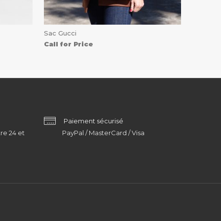
Sac Gucci
Call for Price
Paiement sécurisé
re 24 et
PayPal / MasterCard / Visa