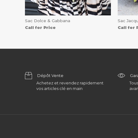
Sac Dolce & Gabbana
Sac Jacq
Call for Price
Call for 
Dépôt Vente
Gar
Achetez et revendez rapidement
Tous
vos articles clé en main
avan