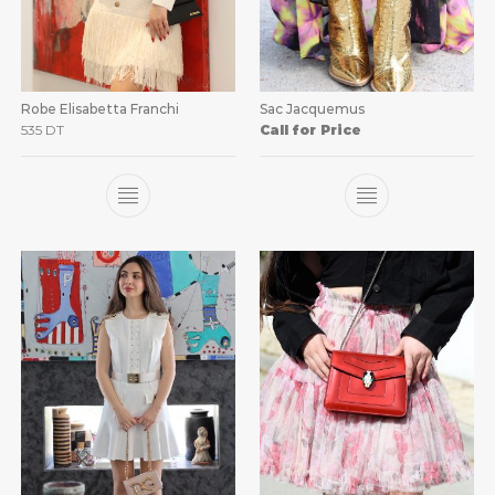
Robe Elisabetta Franchi
Sac Jacquemus
535
DT
Call for Price