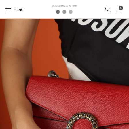
0
MENU