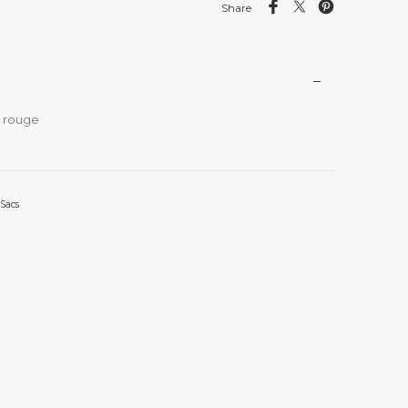
Share
r rouge
Sacs