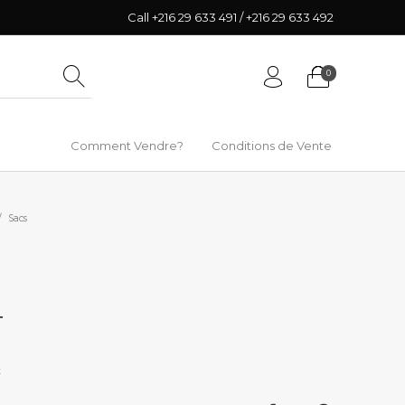
Call +216 29 633 491 / +216 29 633 492
0
Comment Vendre?
Conditions de Vente
/
Sacs
T
k