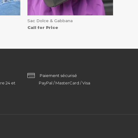
Sac Dolce & Gabbana
Call for Price
Paiement sécurisé
re 24 et
PayPal / MasterCard / Visa