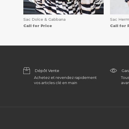
Sac Dolce & Gabbana
Sac Her
Call for Price
Call for 
Dépôt Vente
Gar
Achetez et revendez rapidement
Tous
vos articles clé en main
avan