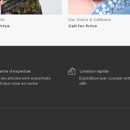
mès
Sac Dolce & Gabbana
Price
Call for Price
antie d’expertise
Livraison rapide
 les articles sont expertisés
Expédition par coursier ent
t leur mise en vente
48h