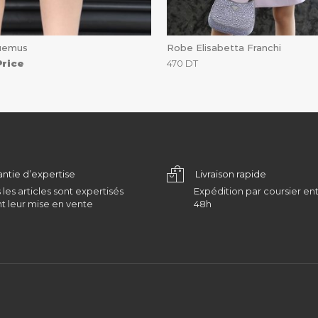
uemus
Robe Elisabetta Franchi
Price
470
DT
antie d’expertise
Livraison rapide
 les articles sont expertisés
Expédition par coursier ent
t leur mise en vente
48h