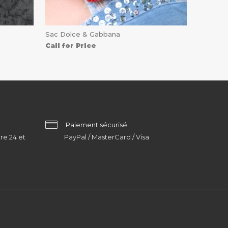
Sac Dolce & Gabbana
Call for Price
Paiement sécurisé
re 24 et
PayPal / MasterCard / Visa