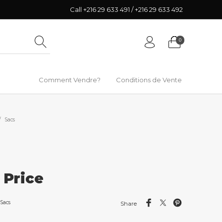
Call +216 29 633 491 / +216 29 633 492
0
Comment Vendre?
Conditions de Vente
/
Sacs
r Price
Sacs
Share