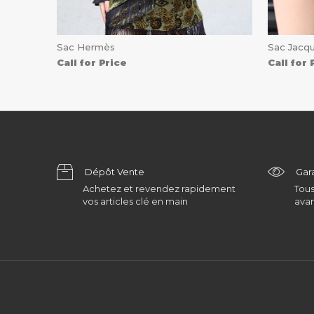
Sac Hermès
Sac Jacq
Call for Price
Call for 
Dépôt Vente
Gar
Achetez et revendez rapidement
Tous
vos articles clé en main
avan