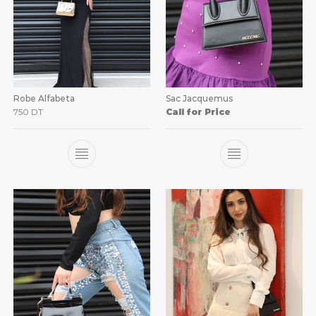
Robe Alfabeta
Sac Jacquemus
750
DT
Call for Price