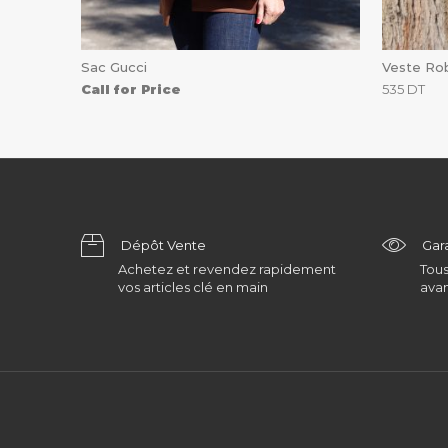
Sac Gucci
Veste Rob
Call for Price
535
DT
Dépôt Vente
Gar
Achetez et revendez rapidement
Tous
vos articles clé en main
avan