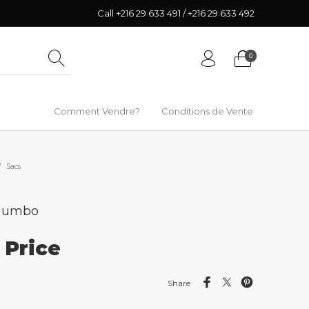
Call +216 29 633 491 / +216 29 633 492
0
Comment Vendre?
Conditions de Vente
/
Sacs
 Jumbo
r Price
Share