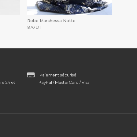
Robe Marchessa Notte
870
DT
Paiement sécurisé
re 24 et
PayPal / MasterCard / Visa