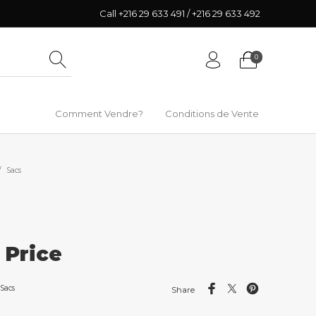
Call +216 29 633 491 / +216 29 633 492
0
Comment Vendre?
Conditions de Vente
/
Sacs
r Price
Sacs
Share