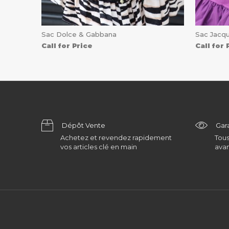
Sac Dolce & Gabbana
Sac Jacq
Call for Price
Call for 
Dépôt Vente
Gar
Achetez et revendez rapidement
Tous
vos articles clé en main
avan