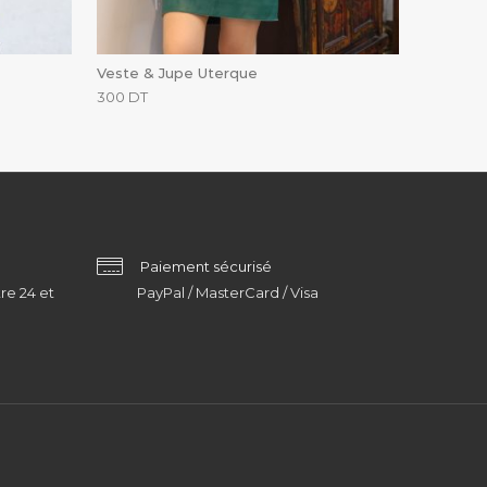
Veste & Jupe Uterque
300
DT
Paiement sécurisé
re 24 et
PayPal / MasterCard / Visa