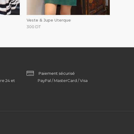
Veste & Jupe Uterque
300
DT
Paiement sécurisé
re 24 et
PayPal / MasterCard / Visa