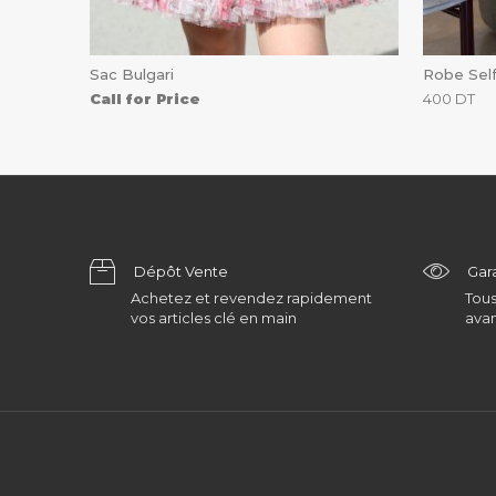
Sac Bulgari
Robe Self
Call for Price
400
DT
Dépôt Vente
Gar
Achetez et revendez rapidement
Tous
vos articles clé en main
avan