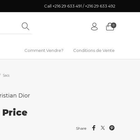
Call +216 29 633 491 / +216 29 633 492
0
Comment Vendre?
Conditions de Vente
/
Sacs
istian Dior
r Price
Share