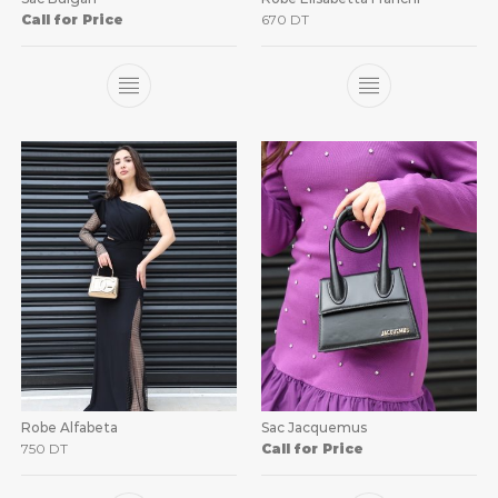
Call for Price
670
DT
Robe Alfabeta
Sac Jacquemus
750
DT
Call for Price