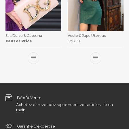
Sac Dolce & Gabbana
Veste & Jupe Uterque
Call for Price
300
DT
Dépôt Vente
Achetez et revendez rapidement vos articles clé en
main
Garantie d’expertise