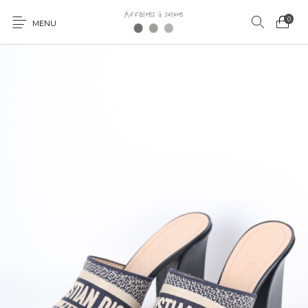
0
MENU