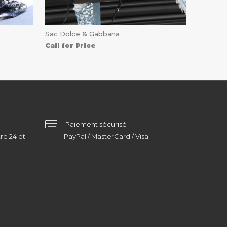
Sac Dolce & Gabbana
Call for Price
Paiement sécurisé
re 24 et
PayPal / MasterCard / Visa