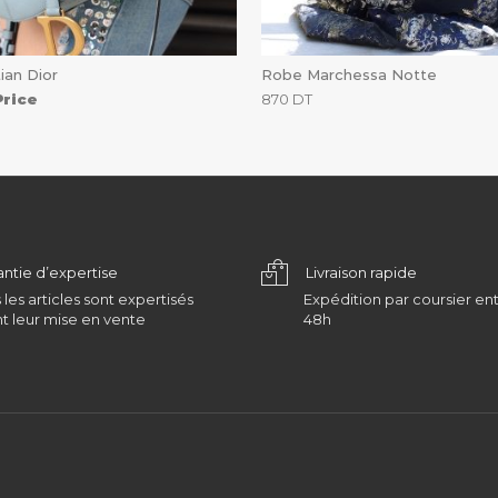
ian Dior
Robe Marchessa Notte
Price
870
DT
antie d’expertise
Livraison rapide
 les articles sont expertisés
Expédition par coursier ent
t leur mise en vente
48h