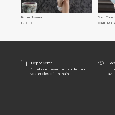
Robe Jovani
Sac Christ
1 250
DT
Call for 
Dépôt Vente
Gar
Achetez et revendez rapidement
Tous
vos articles clé en main
avan