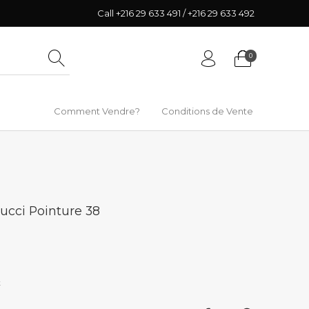
Call +216 29 633 491 / +216 29 633 492
0
Comment Vendre?
Conditions de Vente
ucci Pointure 38
k