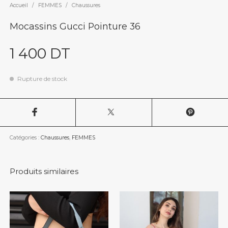
Accueil
/
FEMMES
/
Chaussures
Mocassins Gucci Pointure 36
1 400
DT
Rupture de stock
Catégories :
Chaussures
,
FEMMES
Produits similaires