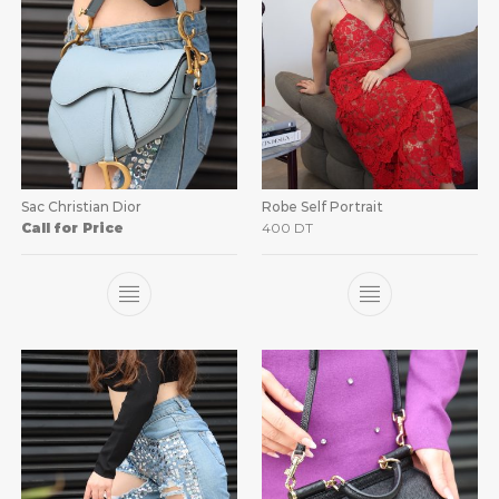
Sac Christian Dior
Robe Self Portrait
Call for Price
400
DT