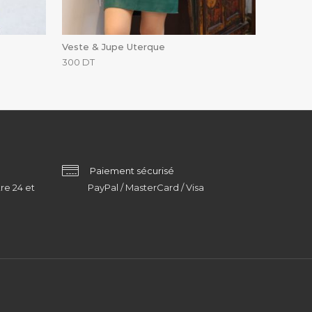
Veste & Jupe Uterque
300
DT
Paiement sécurisé
re 24 et
PayPal / MasterCard / Visa