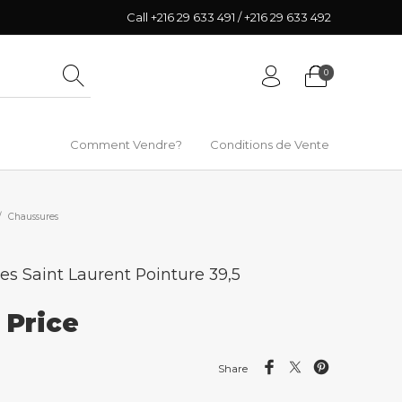
Call +216 29 633 491 / +216 29 633 492
0
Comment Vendre?
Conditions de Vente
/
Chaussures
es Saint Laurent Pointure 39,5
r Price
Share