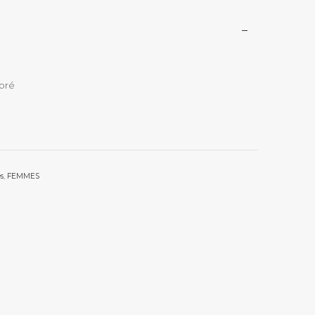
doré
s
,
FEMMES