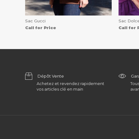
Sac Gucci
Sac Dolc
Call for Price
Call for 
Dépôt Vente
Gar
Achetez et revendez rapidement
Tous
vos articles clé en main
avan