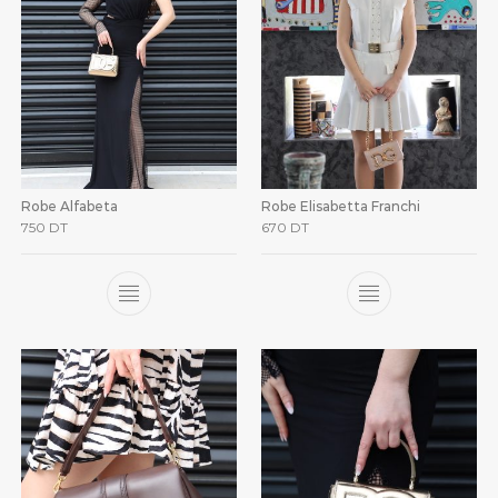
Robe Alfabeta
Robe Elisabetta Franchi
750
DT
670
DT