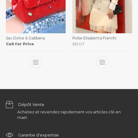
Sac Dolce & Gabbana
Robe Elisabetta Franchi
Call for Price
535
DT
Dépôt Vente
Achetez et revendez rapidement vos articles clé en
main
Garantie d’expertise