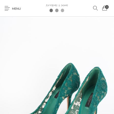
0
MENU