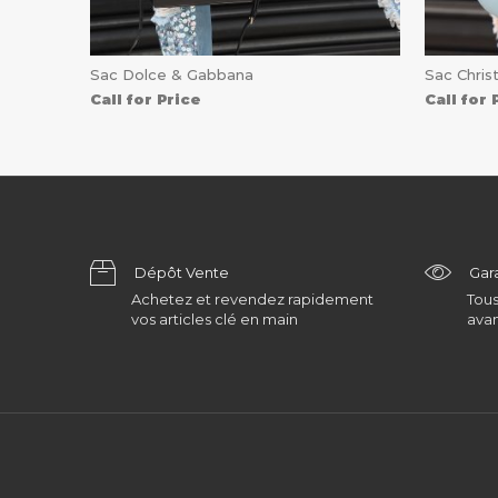
Sac Dolce & Gabbana
Sac Christ
Call for Price
Call for 
Dépôt Vente
Gar
Achetez et revendez rapidement
Tous
vos articles clé en main
avan