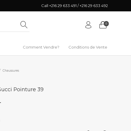
Call +216 29 633 491 / +216 29 633 492
0
Comment Vendre?
Conditions de Vente
/
Chaussures
ucci Pointure 39
T
k