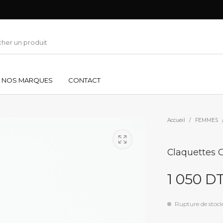
NOS MARQUES
CONTACT
Accueil
/
FEMMES
Claquettes G
1 050
D
Rupture de stoc