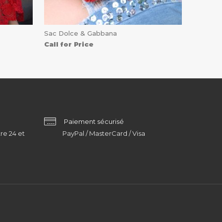
Sac Dolce & Gabbana
Call for Price
Paiement sécurisé
re 24 et
PayPal / MasterCard / Visa