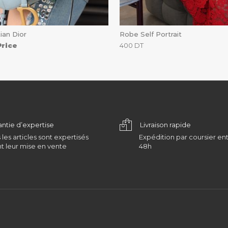
ian Dior
Robe Self Portrait
Price
400
DT
antie d’expertise
Livraison rapide
 les articles sont expertisés
Expédition par coursier ent
t leur mise en vente
48h