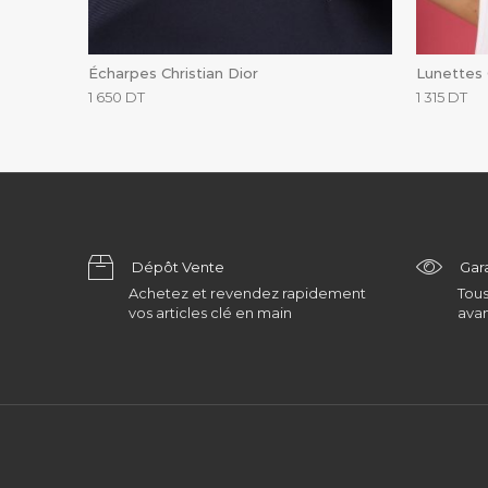
Écharpes Christian Dior
Lunettes 
1 650
DT
1 315
DT
Dépôt Vente
Gar
Achetez et revendez rapidement
Tous
vos articles clé en main
avan