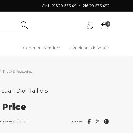
Call +216 29 633 491 / +216 29 633 492
0
Comment Vendre?
Conditions de Vente
/
Bijoux & Accessoires
stian Dior Taille S
r Price
ccessoires
,
FEMMES
Share