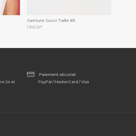
Ceinture Gucci Taille 85
1 100
DT
Paiement sécurisé
re 24 et
PayPal / MasterCard / Visa