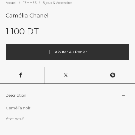
Accueil
/
FEMMES
/
Bijoux & Accessoires
Camélia Chanel
1 100
DT
Ajouter Au Panier
Description
Camélia noir
état neuf