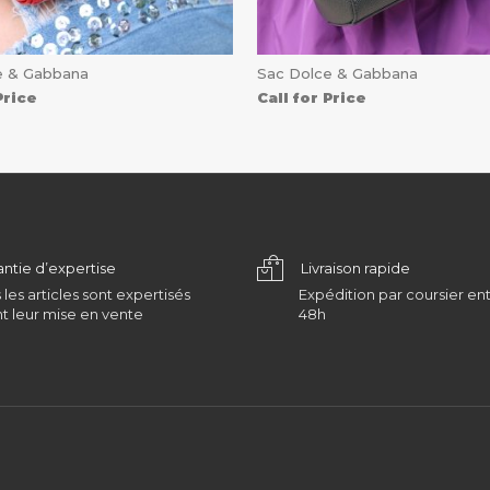
e & Gabbana
Sac Dolce & Gabbana
Price
Call for Price
antie d’expertise
Livraison rapide
 les articles sont expertisés
Expédition par coursier ent
t leur mise en vente
48h