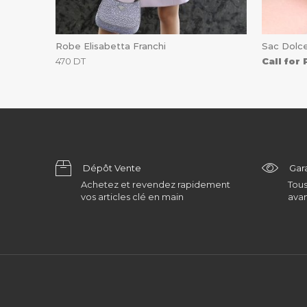
Robe Elisabetta Franchi
Sac Dolc
470
DT
Call for 
Dépôt Vente
Gar
Achetez et revendez rapidement
Tous
vos articles clé en main
avan