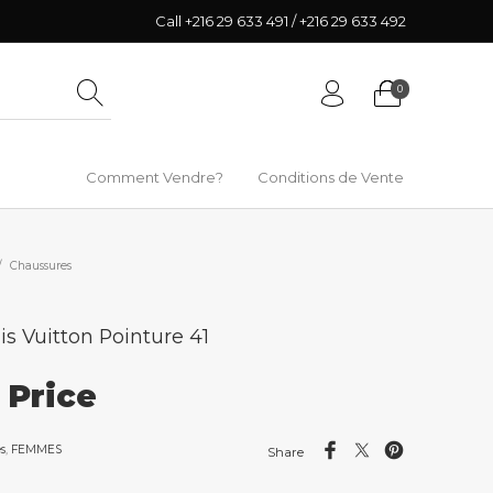
Call +216 29 633 491 / +216 29 633 492
0
Comment Vendre?
Conditions de Vente
/
Chaussures
is Vuitton Pointure 41
r Price
s
,
FEMMES
Share