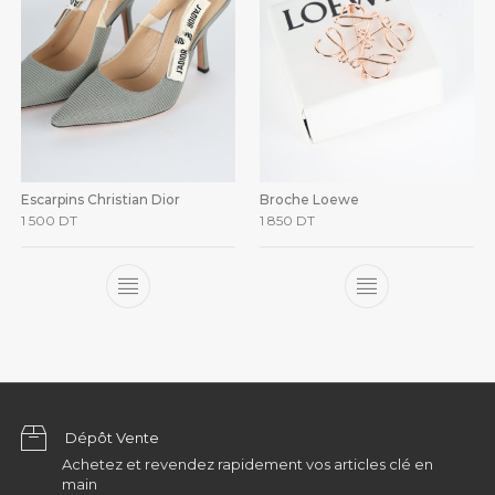
Escarpins Christian Dior
Broche Loewe
1 500
DT
1 850
DT
Dépôt Vente
Achetez et revendez rapidement vos articles clé en
main