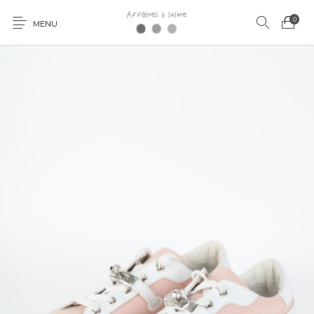
0
MENU