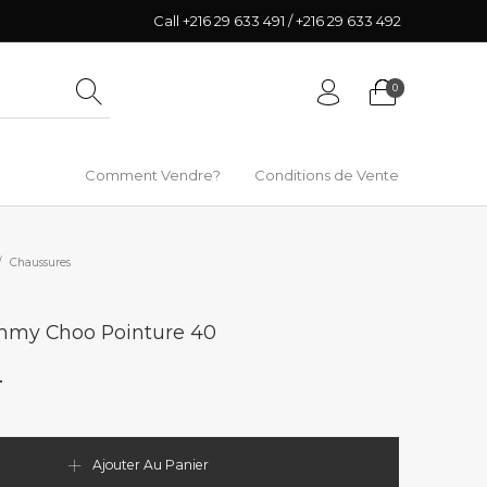
Call +216 29 633 491 / +216 29 633 492
0
Comment Vendre?
Conditions de Vente
/
Chaussures
mmy Choo Pointure 40
T
Ajouter Au Panier