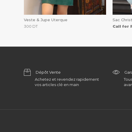
Veste & Jupe Uterque
Sac Christ
300
DT
Call for 
Dépôt Vente
Gar
Achetez et revendez rapidement
Tous
vos articles clé en main
avan