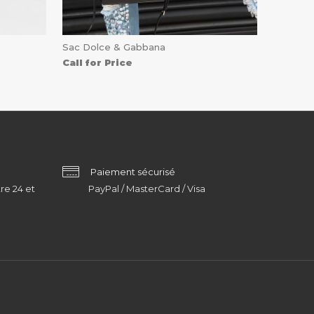
Sac Dolce & Gabbana
Call for Price
Paiement sécurisé
re 24 et
PayPal / MasterCard / Visa