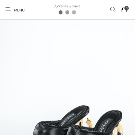
0
MENU