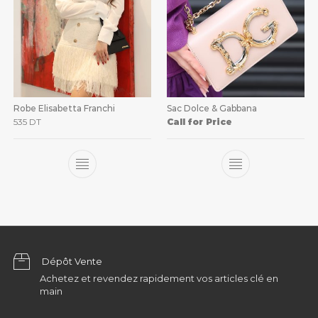
Robe Elisabetta Franchi
Sac Dolce & Gabbana
535
DT
Call for Price
Dépôt Vente
Achetez et revendez rapidement vos articles clé en
main