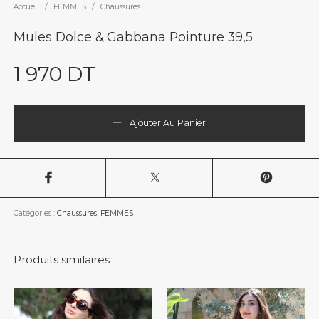
Accueil
/
FEMMES
/
Chaussures
Mules Dolce & Gabbana Pointure 39,5
1 970
DT
Ajouter Au Panier
Catégories :
Chaussures
,
FEMMES
Produits similaires