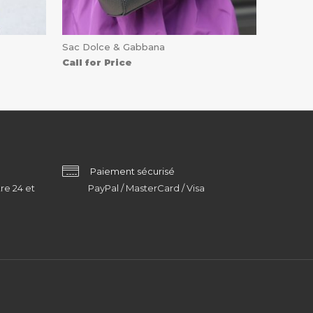
Sac Dolce & Gabbana
Call for Price
Paiement sécurisé
re 24 et
PayPal / MasterCard / Visa