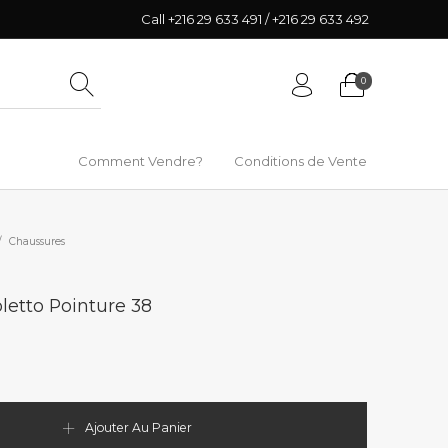
Call +216 29 633 491 / +216 29 633 492
0
Comment Vendre?
Conditions de Vente
/
Chaussures
letto Pointure 38
Ajouter Au Panier