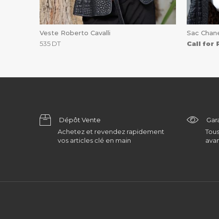
Veste Roberto Cavalli
Sac Chane
535
DT
Call for 
Dépôt Vente
Gar
Achetez et revendez rapidement
Tous
vos articles clé en main
avan